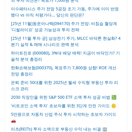
의 투자 의견은? 목표가 7,000원 분석
이수페타시스 주가 전망 5공장 조기 가동, 주가에 이미 반영
됐다 vs 아직 저평가다... 당신의 판단은?
[25년 11월]동운아나텍(094170) 주가 전망: 비침습 혈당계
'디썰라이프' 성공 가능성과 투자 전략
[25년 11월 투자 공] 삼성전기 주가, MLCC 바닥론 현실화? 4
분기 실적 & 매매 시나리오 완벽 분석
하이트진로 (000080), 3%대 배당 매력! 지금이 바닥인가? 기
술적 분석 총정리
한화손해보험(000370), 목표주가 7,800원 상향! ROE 개선
전망 총정리
은퇴 준비 50대를 위한 2025년 월세 수익형 부동산 투자 리
스크 관리
2030 직장인을 위한 S&P 500 ETF 소액 투자 성공 비법 💹
'비트코인 소액 투자' 초보자를 위한 3단계 안전 가이드 🪙
5만원으로 자동차 산업 주식 투자 시작하는 초보자 가이드
🚗
리츠(REITs) 투자 소액으로 부동산 수익 내는 비결 🏢