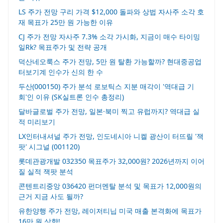
LS 주가 전망 구리 가격 $12,000 돌파와 상법 자사주 소각 호
재 목표가 25만 원 가능한 이유
CJ 주가 전망 자사주 7.3% 소각 가시화, 지금이 매수 타이밍
일Rk? 목표주가 및 전략 공개
덕산네오룩스 주가 전망, 5만 원 탈환 가능할까? 현대중공업
터보기계 인수가 신의 한 수
두산(000150) 주가 분석 로보틱스 지분 매각이 '역대급 기
회'인 이유 (SK실트론 인수 총정리)
달바글로벌 주가 전망, 일본·북미 찍고 유럽까지? 역대급 실
적 미리보기
LX인터내셔널 주가 전망, 인도네시아 니켈 광산이 터뜨릴 '잭
팟' 시그널 (001120)
롯데관광개발 032350 목표주가 32,000원? 2026년까지 이어
질 실적 잭팟 분석
콘텐트리중앙 036420 펀더멘탈 분석 및 목표가 12,000원의
근거 지금 사도 될까?
유한양행 주가 전망, 레이저티닙 미국 매출 본격화에 목표가
16만 원 상향!