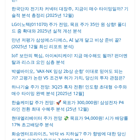
한국단자 전기차 커넥터 대장주, 지금이 매수 타이밍일까? 기
술적 분석 총정리 (2025년 12월)
LG이노텍(011070) 주가 전망, 목표 주가 35만 원 상향! 폴디
드 줌 확대와 2025년 실적 개선 분석
만년 저평가 삼성에스디에스, AI 날개 달고 비상 준비 끝?
(2025년 12월 최신 리포트 분석)
IoT 보안의 핵심, 아이씨티케이! 지금 매수해도 될까? 펀더멘
탈과 리스크 요인 심층 분석
박셀바이오, 'VAX-NK 임상 2b상 순항' 이대로 믿어도 되는
가? 고평가 논란 VS 조건부 허가 가치, 당신의 투자 관점은?
하나기술 주가 전망: 3Q25 흑자 전환! 인도향 초대형 수주와
매수 타이밍 완벽 분석 [2025년 12월]
한솔케미칼 주가 전망: 🚀 목표가 300,000원! 삼성전자 P4
라인 전환 최대 수혜주 분석 (25년 12월)
현대엘리베이터 주가 전망 💸 목표가 94,000원! 시가 배당률
17% 초고배당주 분석
화승엔터프라이즈, '바닥 vs 지하실'? 주가 향방에 대한 당신