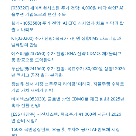
[033320] 제이씨현시스템 주가 전망: 4,000원 바닥 확인? AI
솔루션 기업으로의 변신 주목
웹케시(053580) 주가 전망: AI CFO 신사업과 차트 바닥권 탈
출 시나리오
KT(030200) 주가 전망: 목표가 7만원 상향! MS 파트너십과
밸류업의 만남
에스티팜(237690) 주가 전망: RNA 신약 CDMO, 제2올리고
동 완공으로 도약한다!
두산밥캣(241560) 주가 전망, 목표주가 80,000원 상향! 2026
년 멕시코 공장 효과 본격화
광섬유 센서 시장 선두주자 라이콤! 미래차, 자율주행 수혜로
기업 가치 재평가 임박
바이넥스(053030), 글로벌 상업 CDMO로 체급 변화! 2025년
흑자 전환 전망!
[ESS 대장주] 서진시스템, 목표주가 41,000원 지금이 2026
년 준비 시점?
150조 국민성장펀드, 오늘 첫 투자처 공개! AI·반도체 시장
은?