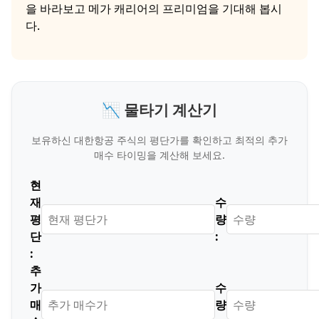
을 바라보고 메가 캐리어의 프리미엄을 기대해 봅시
다.
📉 물타기 계산기
보유하신 대한항공 주식의 평단가를 확인하고 최적의 추가
매수 타이밍을 계산해 보세요.
현
재
수
평
량
단
:
:
추
가
수
매
량